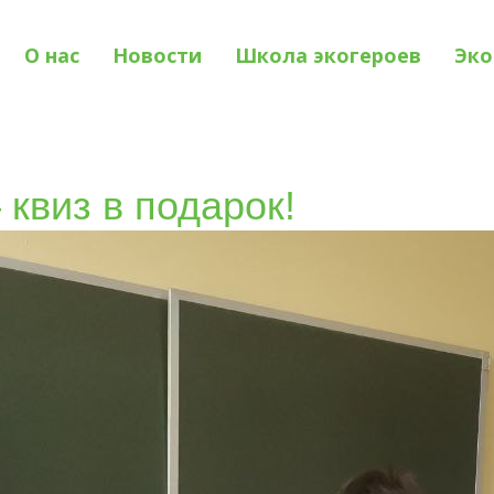
О нас
Новости
Школа экогероев
Эко
квиз в подарок!