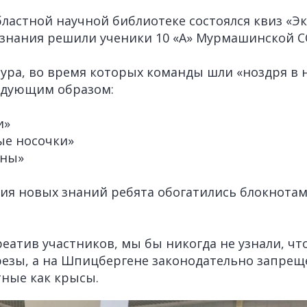
ластной научной библиотеке состоялся квиз «Эко
 знания решили ученики 10 «А» Мурмашинской 
ура, во время которых команды шли «ноздря в 
едующим образом:
и»
вые носочки»
ины»
я новых знаний ребята обогатились блокнотам
креатив участников, мы бы никогда не узнали, чт
езы, а на Шпицбергене законодательно запрещ
ные как крысы.