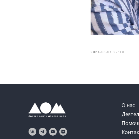
2024-03-01 22:10
О нас
Деятел
Помоч
Конта