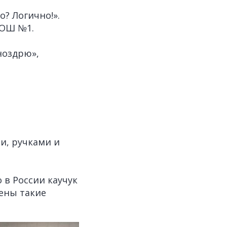
? Логично!».
СОШ №1.
ноздрю»,
и, ручками и
о в России каучук
ены такие