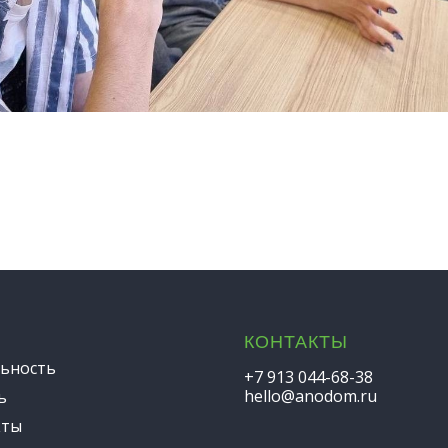
КОНТАКТЫ
ьность
+7 913 044-68-38
hello@anodom.ru
ь
кты