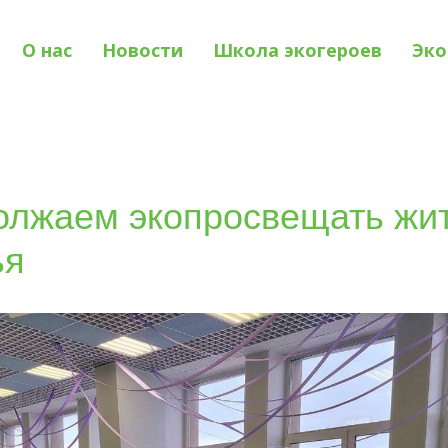
О нас
Новости
Школа экогероев
Эко
олжаем экопросвещать жи
ья