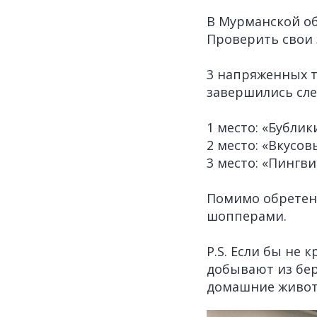
В Мурманской об
Проверить свои
3 напряженных т
завершились сл
1 место: «Бублик
2 место: «Вкусо
3 место: «Пингв
Помимо обретени
шопперами.
P.S. Если бы не 
добывают из бер
домашние живот