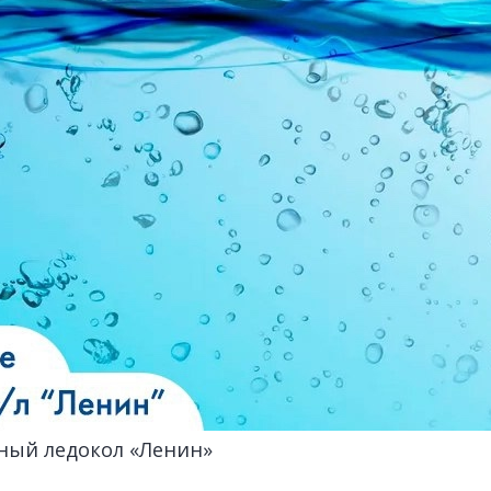
мный ледокол «Ленин»