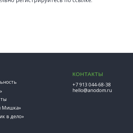
ельно регистрируйтесь по ссылке:
КОНТАКТЫ
ьность
+7 913 044-68-38
hello@anodom.ru
ь
кты
й Мишка»
ик в дело»