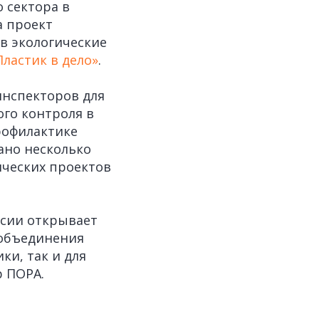
 сектора в
а проект
в экологические
Пластик в дело»
.
инспекторов для
го контроля в
рофилактике
ано несколько
ических проектов
ссии открывает
 объединения
ки, так и для
р ПОРА.