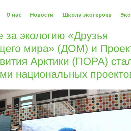
О нас
Новости
Школа экогероев
Эко
 за экологию «Друзья
его мира» (ДОМ) и Прое
вития Арктики (ПОРА) ста
ми национальных проекто