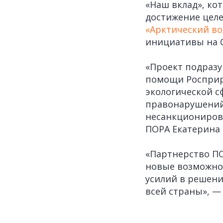
«Наш вклад», ко
достижение целе
«Арктический в
инициативы на 
«Проект подразу
помощи Росприро
экологической с
правонарушений,
несанкционирова
ПОРА Екатерина 
«Партнерство П
новые возможно
усилий в решении
всей страны», —