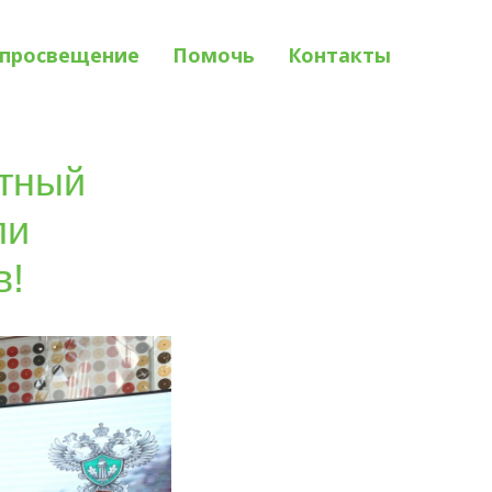
просвещение
Помочь
Контакты
ктный
ли
в!