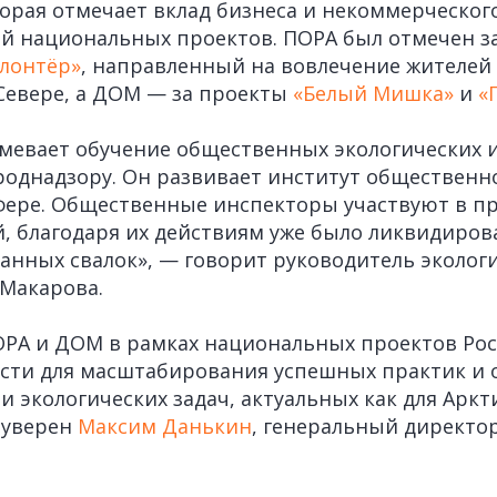
торая отмечает вклад бизнеса и некоммерческого
й национальных проектов. ПОРА был отмечен з
олонтёр»
, направленный на вовлечение жителей 
Севере, а ДОМ — за проекты
«Белый Мишка»
и
«
мевает обучение общественных экологических 
днадзору. Он развивает институт общественно
фере. Общественные инспекторы участвуют в п
 благодаря их действиям уже было ликвидиров
нных свалок», — говорит руководитель эколог
Макарова.
ОРА и ДОМ в рамках национальных проектов Ро
сти для масштабирования успешных практик и
 экологических задач, актуальных как для Аркти
 уверен
Максим Данькин
, генеральный директо