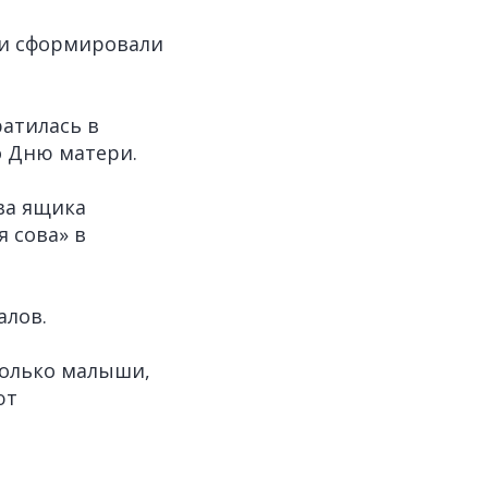
 и сформировали
атилась в
о Дню матери.
ва ящика
я сова» в
алов.
только малыши,
ют