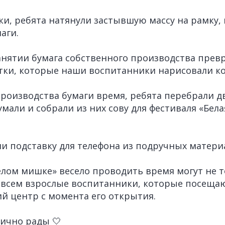
и, ребята натянули застывшую массу на рамку,
аги.
нятии бумага собственного производства превр
тки, которые наши воспитанники нарисовали к
производства бумаги время, ребята перебрали д
мали и собрали из них сову для фестиваля «Бела
ли подставку для телефона из подручных матери
Белом мишке» весело проводить время могут не 
овсем взрослые воспитанники, которые посеща
й центр с момента его открытия.
ично рады 🤍