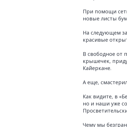
При помощи сетк
новые листы бум
На следующем за
красивые откры
В свободное от 
крышечек, приду
Кайеркане.
А еще, смастери
Как видите, в «
но и наши уже с
Просветительски
Чему мы безгран