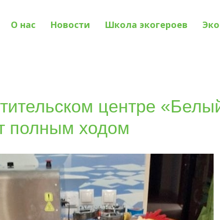
О нас
Новости
Школа экогероев
Эко
тительском центре «Белы
т полным ходом