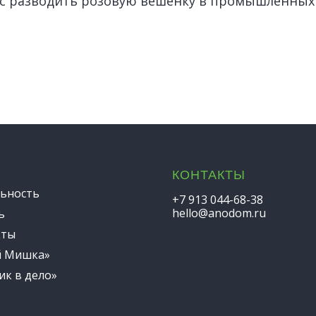
нс разводить розовую вешенку в промышленных
КОНТАКТЫ
ьность
+7 913 044-68-38
hello@anodom.ru
ь
кты
й Мишка»
ик в дело»