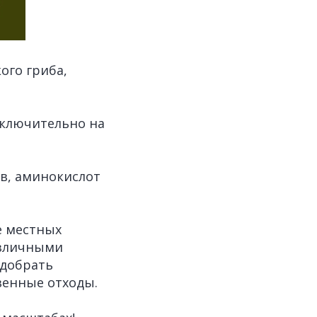
ого гриба,
сключительно на
в, аминокислот
е местных
азличными
одобрать
венные отходы.