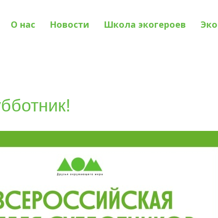
О нас
Новости
Школа экогероев
Эко
убботник!