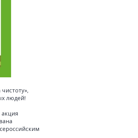
 чистоту»,
ых людей!
, акция
вана
Всероссийским