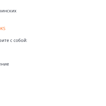
воинских
0KS
ите с собой:
ение