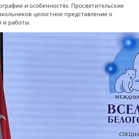
еографии и особенностях. Просветительские
кольников целостное представление о
и и работы.