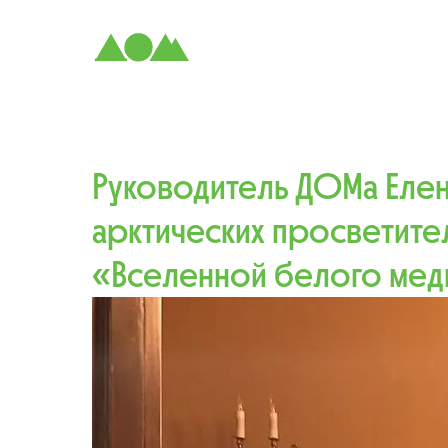
Руководитель ДОМа Елен
арктических просветител
«Вселенной белого мед