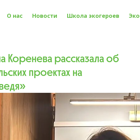
О нас
Новости
Школа экогероев
Эко
а Коренева рассказала об
ьских проектах на
ведя»