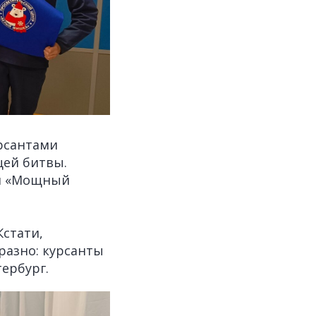
рсантами
щей битвы.
ми «Мощный
Кстати,
разно: курсанты
ербург.