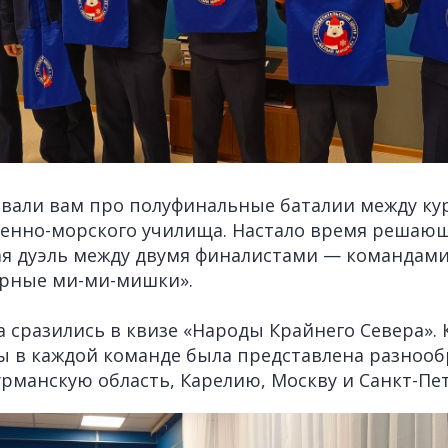
вали вам про полуфинальные баталии между ку
оенно-морского училища. Настало время решаю
ая дуэль между двумя финалистами — команда
ерные ми-ми-мишки».
а сразились в квизе «Народы Крайнего Севера». 
ы в каждой команде была представлена разнооб
рманскую область, Карелию, Москву и Санкт-Пет