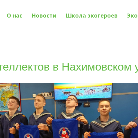
О нас
Новости
Школа экогероев
Эко
теллектов в Нахимовском