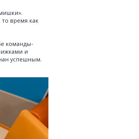
-мишки».
то время как
бе команды-
нижками и
нан успешным.