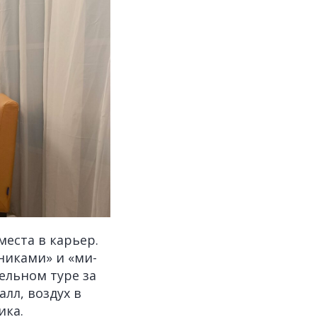
места в карьер.
никами» и «ми-
ельном туре за
лл, воздух в
ика.