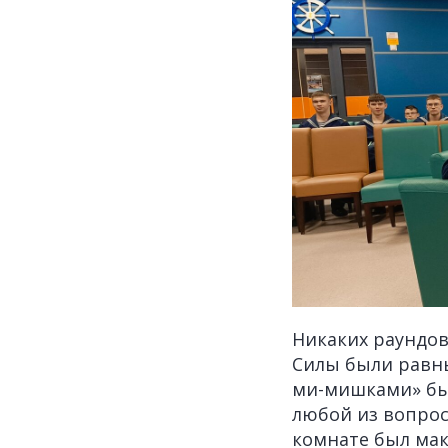
Никаких раундов
Силы были равны
ми-мишками» был
любой из вопросо
комнате был мак