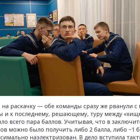
 на раскачку — обе команды сразу же рванули с 
 и к последнему, решающему, туру между «хищ
о всего пара баллов. Учитывая, что в заключит
в можно было получить либо 2 балла, либо −1 ба
симально наэлектризован. В дело вступила такт