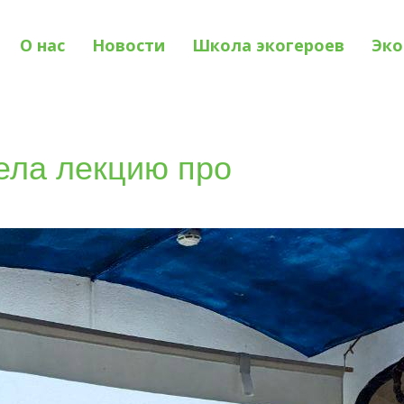
О нас
Новости
Школа экогероев
Эко
ла лекцию про