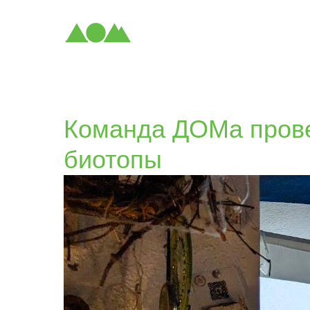
Команда ДОМа прове
биотопы