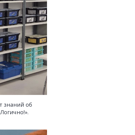
т знаний об
Логично!».