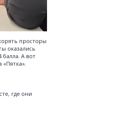
окорять просторы
аты оказались
балла. А вот
 «Пятка».
те, где они