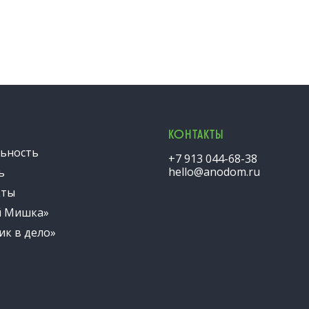
КОНТАКТЫ
ьность
+7 913 044-68-38
hello@anodom.ru
ь
кты
й Мишка»
ик в дело»