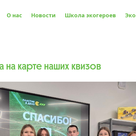
О нас
Новости
Школа экогероев
Эко
а на карте наших квизов