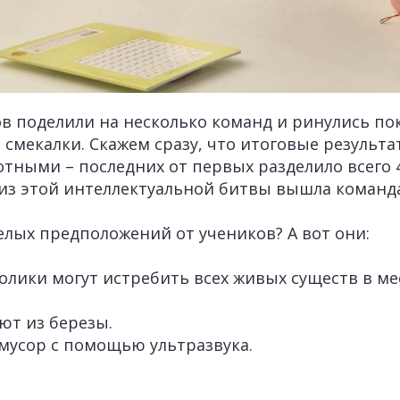
в поделили на несколько команд и ринулись п
 смекалки. Скажем сразу, что итоговые результ
тными – последних от первых разделило всего 4 
з этой интеллектуальной битвы вышла команда
елых предположений от учеников? А вот они:
лики могут истребить всех живых существ в мес
ют из березы.
мусор с помощью ультразвука.