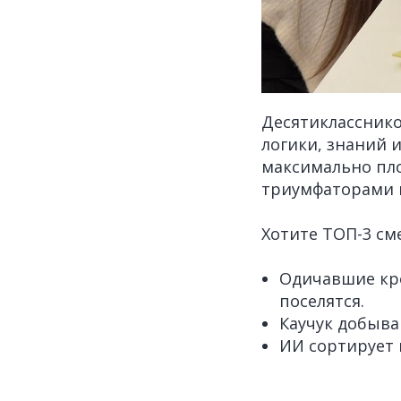
Десятикласснико
логики, знаний и
максимально пло
триумфаторами и
Хотите ТОП-3 см
Одичавшие кро
поселятся.
Каучук добыва
ИИ сортирует 