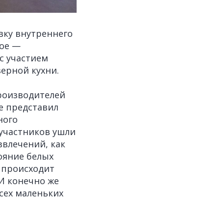
вку внутреннего
ное —
с участием
ерной кухни.
роизводителей
е представил
ного
 участников ушли
звлечений, как
ояние белых
, происходит
И конечно же
сех маленьких