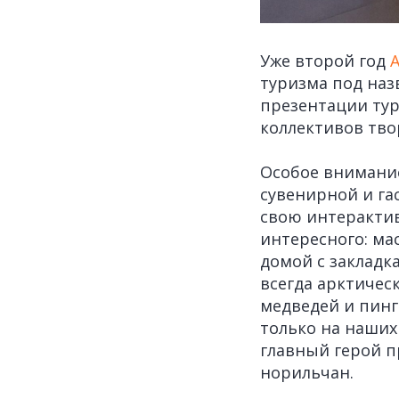
Уже второй год
туризма под на
презентации тур
коллективов тво
Особое внимание
сувенирной и га
свою интерактив
интересного: ма
домой с закладк
всегда арктичес
медведей и пинг
только на наших
главный герой 
норильчан.