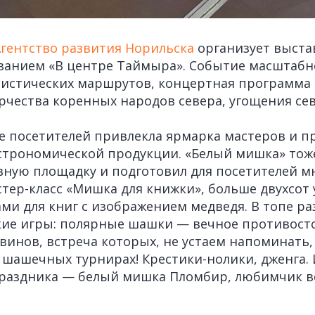
Агентство развития Норильска
организует выста
званием «В центре Таймыра». Событие масштаб
истических маршрутов, концертная программа 
рчества коренных народов севера, угощения сев
 посетителей привлекла ярмарка мастеров и п
строномической продукции. «Белый мишка» тож
ную площадку и подготовил для посетителей м
стер-класс «Мишка для книжки», больше двухсот
ами для книг с изображением медведя. В топе ра
кие игры: полярные шашки — вечное противост
винов, встреча которых, не устаем напоминать
 шашечных турнирах! Крестики-нолики, дженга. 
праздника — белый мишка Пломбир, любимчик в