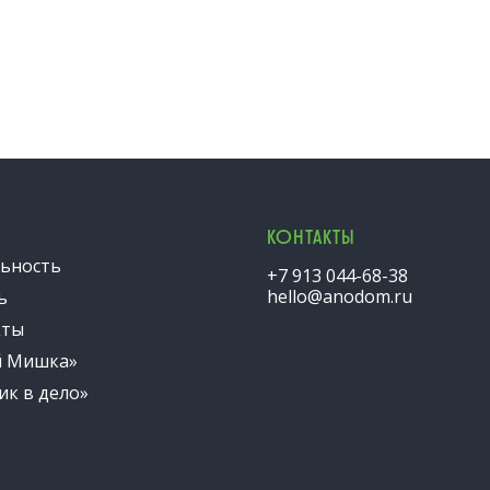
КОНТАКТЫ
ьность
+7 913 044-68-38
hello@anodom.ru
ь
кты
й Мишка»
ик в дело»