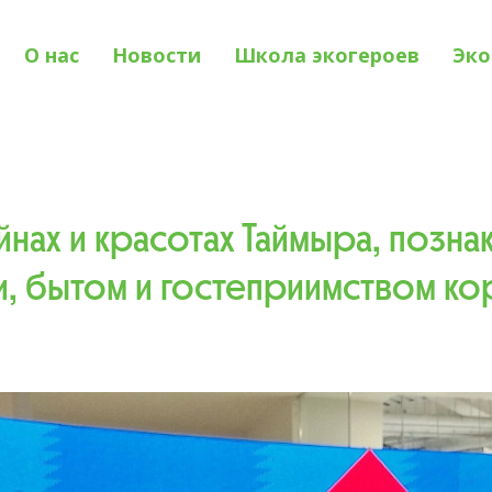
О нас
Новости
Школа экогероев
Эко
айнах и красотах Таймыра, позна
и, бытом и гостеприимством к