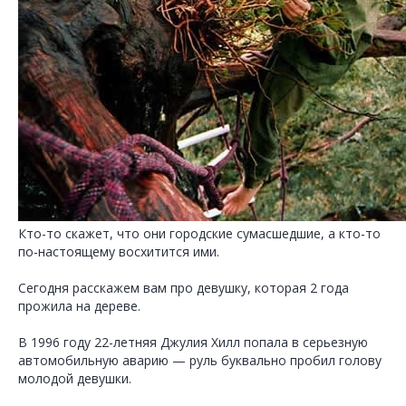
Кто-то скажет, что они городские сумасшедшие, а кто-то
по-настоящему восхитится ими.
Сегодня расскажем вам про девушку, которая 2 года
прожила на дереве.
В 1996 году 22-летняя Джулия Хилл попала в серьезную
автомобильную аварию — руль буквально пробил голову
молодой девушки.