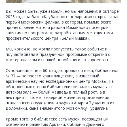
Вы, может быть, уже забыли, но мы напомним: в октябре
2023 года на базе «Клуба юного полярника» открылся наш
первый московский филиал, в котором, помимо всего
прочего, юные жители района Измайлово посещали
занятия по программам, разработанным методистами
просветительского центра «Белый мишка».
Мы, конечно, не могли пропустить такое событие и
поучаствовали в праздничной программе открытия с
мастер-классом из нашей новой книги арт-проектов.
Основанная еще в 60-х годах прошлого века, библиотека
№ 77 — не просто хранилище книг, а известный
арктический научно-экспедиционный центр Москвы. На
обновленных стенах библиотеки появились муралы: в
детском зале — белый медведь в полный рост, а в
лектории — сюжет северной жизни из произведения
нганасанского художника-графика Андрея Турдагина из
Волочанки, сына знаменитого Мотюмяку Турдагина.
Кроме того, в библиотеке есть музей, посвященный
освоению и развитию Арктики, Сибири и Дальнего