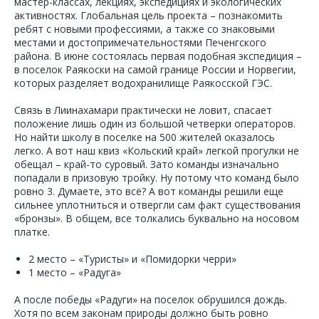
мастер-классах, лекциях, экспедициях и экологических
активностях. Глобальная цель проекта – познакомить
ребят с новыми профессиями, а также со знаковыми
местами и достопримечательностями Печенгского
района. В июне состоялась первая подобная экспедиция –
в поселок Раякоски на самой границе России и Норвегии,
которых разделяет водохранилище Раякосской ГЭС.
Связь в Лиинахамари практически не ловит, спасает
положение лишь один из большой четверки операторов.
Но найти школу в поселке на 500 жителей оказалось
легко. А вот наш квиз «Кольский край» легкой прогулки не
обещал – край-то суровый. Зато команды изначально
попадали в призовую тройку. Ну потому что команд было
ровно 3. Думаете, это всё? А вот команды решили еще
сильнее уплотниться и отвергли сам факт существования
«бронзы». В общем, все толкались буквально на носовом
платке.
2 место – «Туристы» и «Помидорки черри»
1 место – «Радуга»
А после победы «Радуги» на поселок обрушился дождь.
Хотя по всем законам природы должно быть ровно