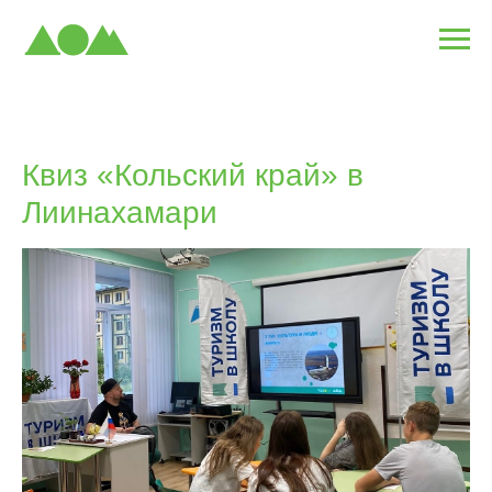
Квиз «Кольский край» в
Лиинахамари