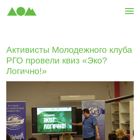
Активисты Молодежного клуба
РГО провели квиз «Эко?
Логично!»