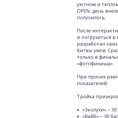
уютном и теплом
OPEN: день внез
получилось.
После интеракти
и погрузиться в 
разработан квиз 
битвы умов. Сраз
только в финаль
«фотофиниша»
При прочих равн
показателей.
Тройка призеров
«Эколухи» – 30
«Вайб» – 30 ба