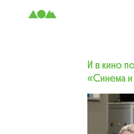
И в кино п
«Синема и