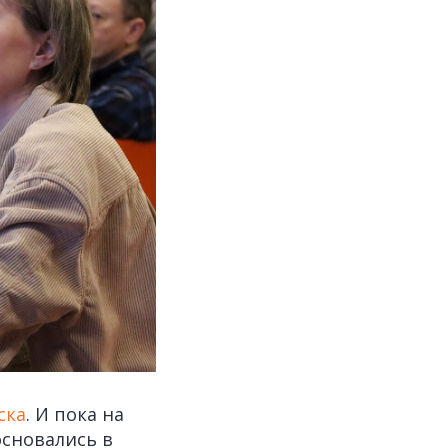
ска
. И пока на
основались в