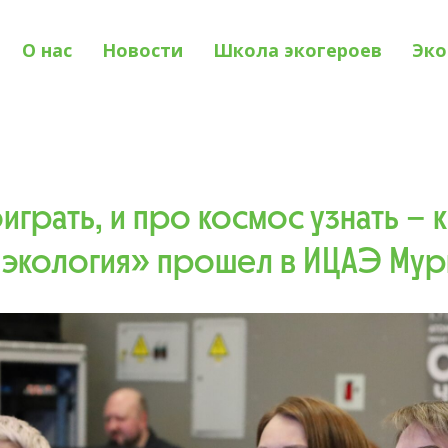
О нас
Новости
Школа экогероев
Эко
оиграть, и про космос узнать – 
 экология» прошел в ИЦАЭ Мур