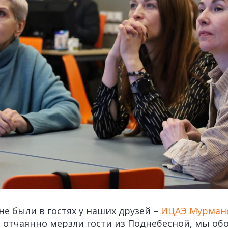
не были в гостях у наших друзей –
ИЦАЭ Мурман
 отчаянно мерзли гости из Поднебесной, мы об