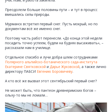
участкам, и работа закипела.
Преодолели больше половины пути – и тут в процесс
вмешались силы природы.
Мурманск встретил первый снег. Пусть мокрый, но по
документам всё же именно снег.
Поэтому часть работ перенесли. «До конца этой недели
посадить точно успеем, будем на буднях высаживать», –
рассказали нам в училище.
Отдельное спасибо и лучи добра шлем сотрудниками
Полярного альпийско-ботанического сада-института
Екатерине Святковской
и
Дарье Жуковской
, а также лично
директору ПАБСИ
Евгению Боровичеву
.
А кто всё же вызвал этот сентябрьский первый снег?
Не может быть, что пантеон древнеримских богов –
ольху-то мы не ломали…