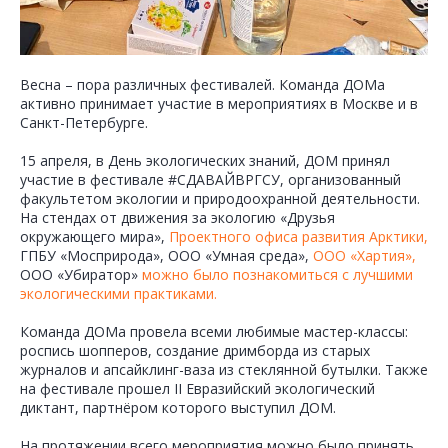
Весна – пора различных фестивалей. Команда ДОМа
активно принимает участие в мероприятиях в Москве и в
Санкт-Петербурге.
15 апреля, в День экологических знаний, ДОМ принял
участие в фестивале #СДАВАЙВРГСУ, организованный
факультетом экологии и природоохранной деятельности.
На стендах от движения за экологию «Друзья
окружающего мира»,
Проектного офиса развития Арктики,
ГПБУ «Мосприрода», ООО «Умная среда»,
ООО «Хартия»,
ООО «Убиратор»
можно было познакомиться с лучшими
экологическими практиками.
Команда ДОМа провела всеми любимые мастер-классы:
роспись шопперов, создание дримборда из старых
журналов и апсайклинг-ваза из стеклянной бутылки. Также
на фестивале прошел II Евразийский экологический
диктант, партнёром которого выступил ДОМ.
На протяжении всего мероприятия можно было принять