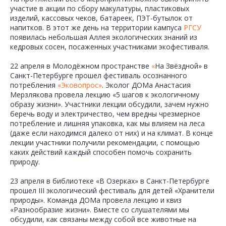
участие в акции по сбору макулатуры, пластиковых
изделий, кассовых чеков, батареек, ПЭТ-бутылок от
напитков. В этот же день на территории кампуса
РГСУ
появилась небольшая Аллея экологических знаний из
кедровых сосен, посаженных участниками экофестиваля.
22 апреля в Молодёжном пространстве
«
На Звёздной» в
Санкт-Петербурге прошел фестиваль осознанного
потребления
«Эковопрос»
. Эколог ДОМа Анастасия
Мерзлякова провела лекцию «5 шагов к экологичному
образу жизни». Участники лекции обсудили, зачем нужно
беречь воду и электричество, чем вредны чрезмерное
потребление и лишняя упаковка, как мы влияем на леса
(даже если находимся далеко от них) и на климат. В конце
лекции участники получили рекомендации, с помощью
каких действий каждый способен помочь сохранить
природу.
23 апреля в библиотеке «В Озерках» в Санкт-Петербурге
прошел III экологический фестиваль для детей «Хранители
природы». Команда ДОМа провела лекцию и квиз
«Разнообразие жизни». Вместе со слушателями мы
обсудили, как связаны между собой все животные на