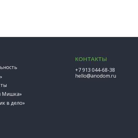
КОНТАКТЫ
ьность
+7 913 044-68-38
hello@anodom.ru
ь
кты
й Мишка»
ик в дело»