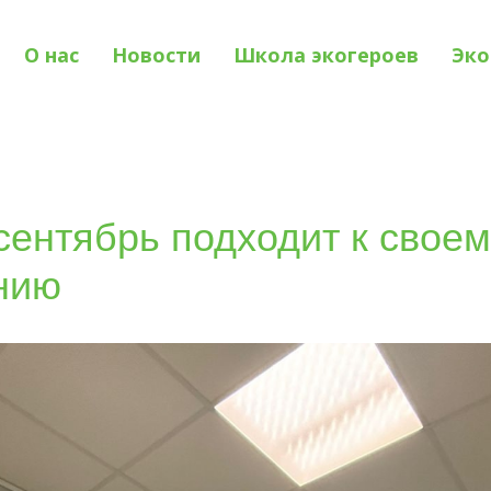
О нас
Новости
Школа экогероев
Эко
 сентябрь подходит к свое
нию