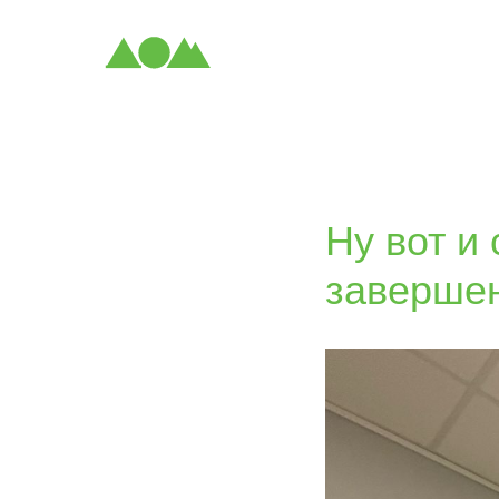
Ну вот и
заверше