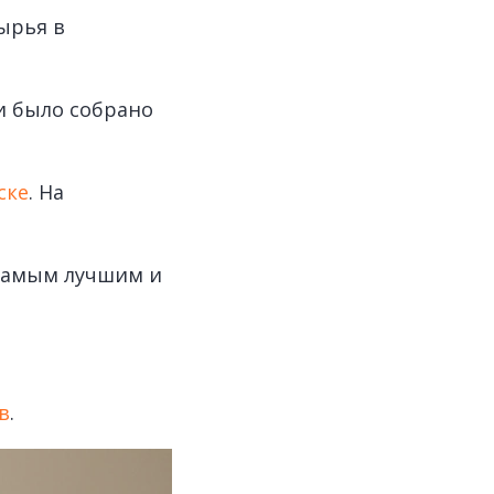
ырья в
и было собрано
ске
. На
 самым лучшим и
в
.