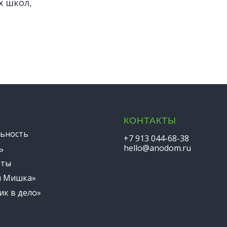
х школ,
КОНТАКТЫ
ьность
+7 913 044-68-38
hello@anodom.ru
ь
кты
й Мишка»
ик в дело»