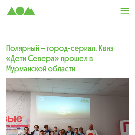
Полярный – город-сериал. Квиз
«Дети Севера» прошел в
Мурманской области