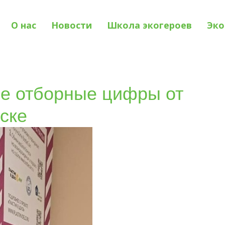
О нас
Новости
Школа экогероев
Эко
е отборные цифры от
ске