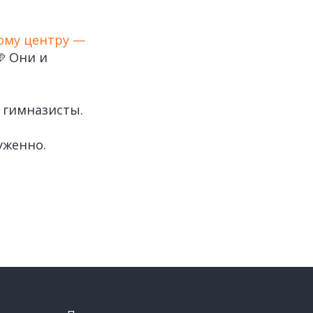
ому центру —
 Они и
 гимназисты.
уженно.