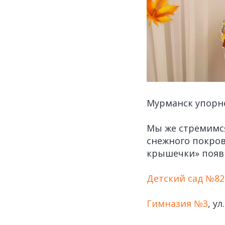
Мурманск упорно
Мы же стремимся
снежного покров
крышечки» появи
Детский сад №82
Гимназия №3
, у