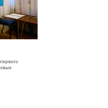
 первого
ловые