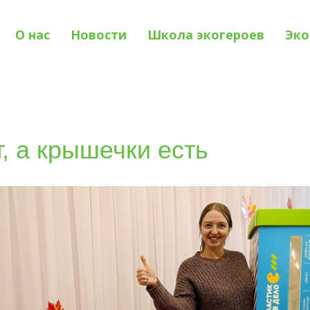
О нас
Новости
Школа экогероев
Эко
т, а крышечки есть