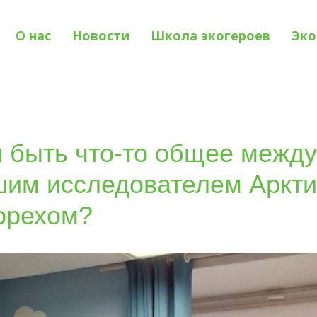
О нас
Новости
Школа экогероев
Эко
 быть что-то общее между
им исследователем Аркти
орехом?