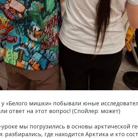
х у «Белого мишки» побывали юные исследовател
и ответ на этот вопрос! (Спойлер: может)
уроке мы погрузились в основы арктической ге
 разбирались, где находится Арктика и кто сост