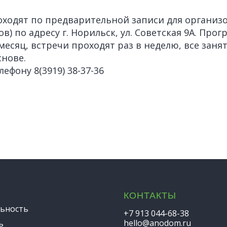
ходят по предварительной записи для организ
в) по адресу г. Норильск, ул. Советская 9А. Про
месяц, встречи проходят раз в неделю, все заня
снове.
ефону 8(3919) 38-37-36
КОНТАКТЫ
ьность
+7 913 044-68-38
hello@anodom.ru
ь