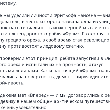
истему.
е мы уделили личности Фритьофа Нансена — зн
ователя, в честь которого названа одна из улиц
показать гениальность инженерной мысли его э
отип легендарного корабля «Фрам». Его корпус
пу грецкого ореха, в своё время стал революц
ну противостоять ледовому сжатию.
проверили этот принцип: ребята запустили в «л
ого ореха и испытали их на прочность, атакуя
ными льдинами. Как и настоящий «Фрам», наш
вались на поверхность, демонстрируя удивите
тойчивость.
де означает «Вперёд» — и мы договорились с р
 девизу в нашем общем арктическом путешеств
 очень увлекательно!