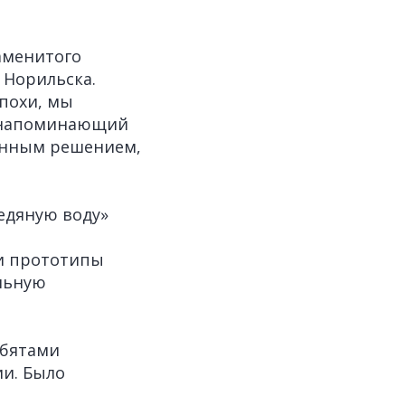
аменитого
 Норильска.
похи, мы
, напоминающий
ионным решением,
едяную воду»
и прототипы
льную
ебятами
ии. Было