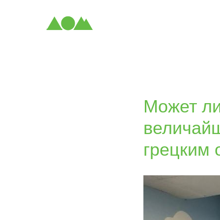
Может ли
величайш
грецким 