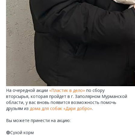
На очередной акции
«Пластик в дело»
по сбору
вторсырья, которая пройдет в г. Заполярном Мурманской
области, у вас вновь появится возможность помочь
друзьям из
дома для собак «Дари добро»
.
Вы можете принести на акцию:
🟢Сухой корм