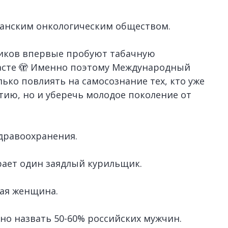
канским онкологическим обществом.
щиков впервые пробуют табачную
асте 🫣 Именно поэтому Международный
лько повлиять на самосознание тех, кто уже
ию, но и уберечь молодое поколение от
дравоохранения.
рает один заядлый курильщик.
тая женщина.
о назвать 50-60% российских мужчин.