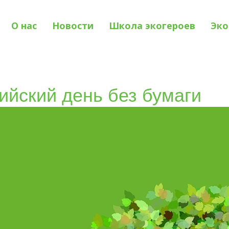
О нас
Новости
Школа экогероев
Эко
сийский день без бумаги