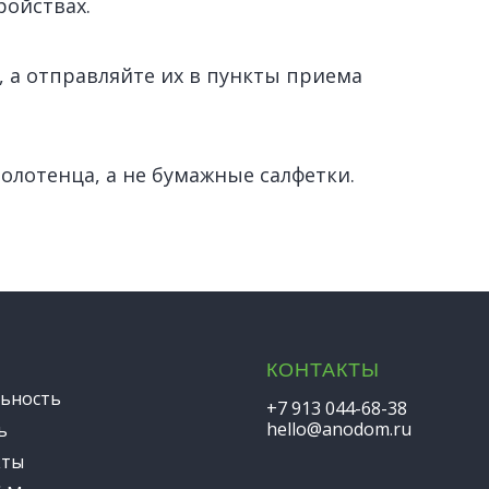
ройствах.
 а отправляйте их в пункты приема
лотенца, а не бумажные салфетки.
КОНТАКТЫ
ьность
+7 913 044-68-38
hello@anodom.ru
ь
кты