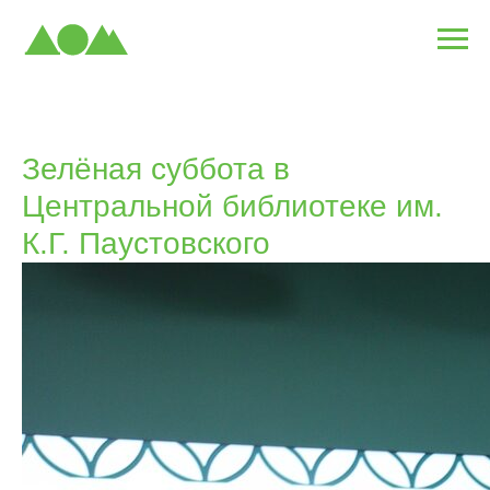
Зелёная суббота в
Центральной библиотеке им.
К.Г. Паустовского