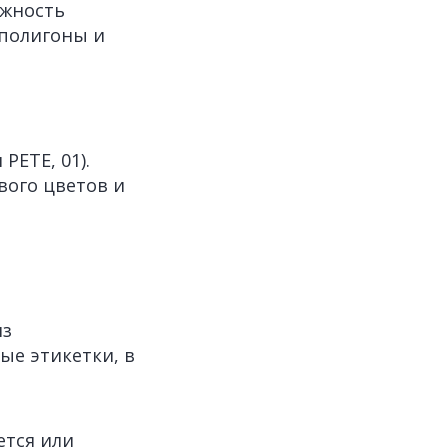
ожность
 полигоны и
ETE, 01).
вого цветов и
из
ые этикетки, в
ется или