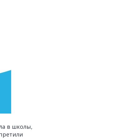
ла в школы,
апретили