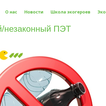
О нас
Новости
Школа экогероев
Эко
й/незаконный ПЭТ