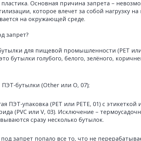
пластика. Основная причина запрета – невозм
тилизации, которое влечет за собой нагрузку на
вается на окружающей среде.
од запрет?
утылки для пищевой промышленности (PET или P
то бутылки голубого, белого, зелёного, коричне
ПЭТ-бутылки (Other или O, 07);
ая ПЭТ-упаковка (PET или PETE, 01) с этикеткой 
ида (PVC или V, 03). Исключение – термоусадочн
вываются сразу несколько бутылок.
под запрет попало все то, что не перерабатыва