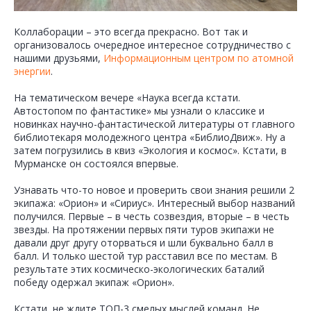
Коллаборации – это всегда прекрасно. Вот так и
организовалось очередное интересное сотрудничество с
нашими друзьями,
Информационным центром по атомной
энергии
.
На тематическом вечере «Наука всегда кстати.
Автостопом по фантастике» мы узнали о классике и
новинках научно-фантастической литературы от главного
библиотекаря молодежного центра «БиблиоДвиж». Ну а
затем погрузились в квиз «Экология и космос». Кстати, в
Мурманске он состоялся впервые.
Узнавать что-то новое и проверить свои знания решили 2
экипажа: «Орион» и «Сириус». Интересный выбор названий
получился. Первые – в честь созвездия, вторые – в честь
звезды. На протяжении первых пяти туров экипажи не
давали друг другу оторваться и шли буквально балл в
балл. И только шестой тур расставил все по местам. В
результате этих космическо-экологических баталий
победу одержал экипаж «Орион».
Кстати, не ждите ТОП-3 смелых мыслей команд. Не