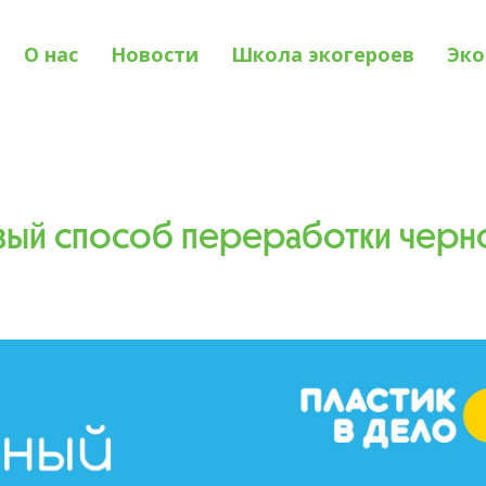
О нас
Новости
Школа экогероев
Эко
вый способ переработки черн