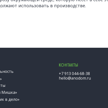
должают использовать в производстве.
КОНТАКТЫ
ьность
+7 913 044-68-38
hello@anodom.ru
ь
кты
й Мишка»
ик в дело»