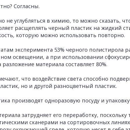
тно? Согласны.
но не углубляться в химию, то можно сказать, чт
оляет расщеплять черный пластик на жидкий ст
ость, которую можно использовать повторно.
татам эксперимента 53% черного полистирола ра
чном освещении, а при использовании сфокусир
а разложение материала составляет 80%.
ечают, что воздействие света способно подвер
ластик, но и другой разноцветный пластик.
тика производят одноразовую посуду и упаковку
ериала затрудняет его переработку, поскольку 
тическими сканерами на сортировочных линиях
розу окружающей среде, которую несет в себе э