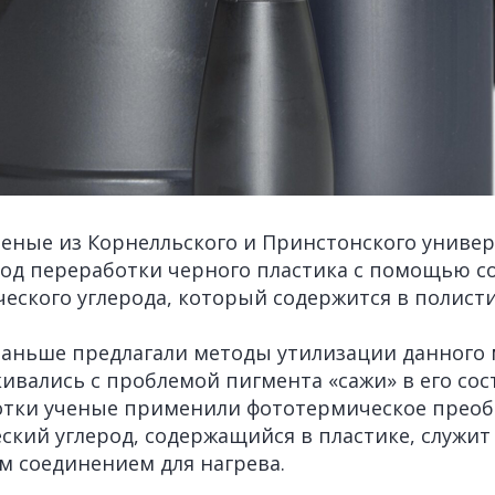
еные из Корнелльского и Принстонского униве
од переработки черного пластика с помощью с
ческого углерода, который содержится в полист
аньше предлагали методы утилизации данного 
ивались с проблемой пигмента «сажи» в его сос
отки ученые применили фототермическое преоб
ский углерод, содержащийся в пластике, служит
 соединением для нагрева.