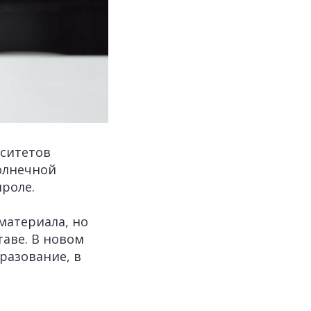
рситетов
олнечной
ироле.
материала, но
таве. В новом
разование, в