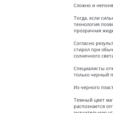
Сложно и непоня
Тогда, если силь
технология позв
прозрачная жидк
Согласно резуль
стирол при обы
солнечного свет
Специалисты отм
только черный п
Из черного плас
Темный цвет мат
распознается оп
значительную уг