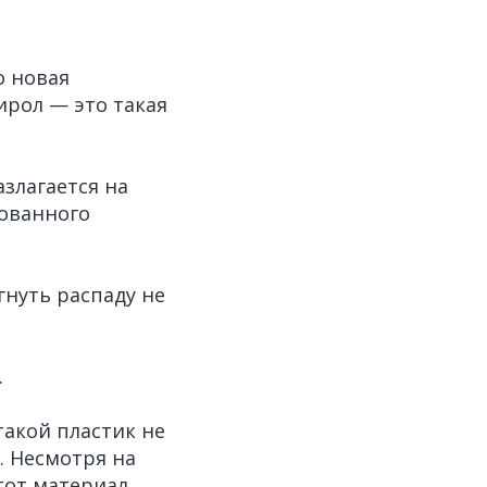
о новая
ирол — это такая
злагается на
ованного
гнуть распаду не
.
такой пластик не
. Несмотря на
тот материал,