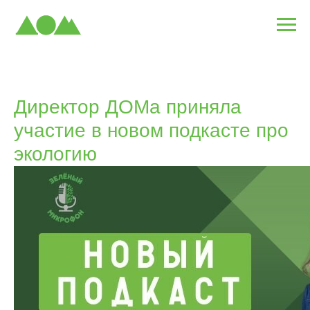
Директор ДОМа приняла
участие в новом подкасте про
экологию