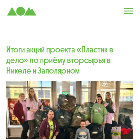
Итоги акций проекта «Пластик в
дело» по приёму вторсырья в
Никеле и Заполярном