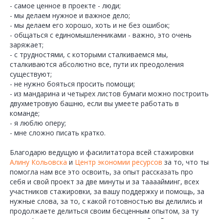
- самое ценное в проекте - люди;
- мы делаем нужное и важное дело;
- мы делаем его хорошо, хоть и не без ошибок;
- общаться с единомышленниками - важно, это очень
заряжает;
- с трудностями, с которыми сталкиваемся мы,
сталкиваются абсолютно все, пути их преодоления
существуют;
- не нужно бояться просить помощи;
- из мандарина и четырех листов бумаги можно построить
двухметровую башню, если вы умеете работать в
команде;
- я люблю оперу;
- мне сложно писать кратко.
Благодарю ведущую и фасилитатора всей стажировки
Алину Кольовска
и
Центр экономии ресурсов
за то, что ты
помогла нам все это освоить, за опыт рассказать про
себя и свой проект за две минуты и за таааайминг, всех
участников стажировки, за вашу поддержку и помощь, за
нужные слова, за то, с какой готовностью вы делились и
продолжаете делиться своим бесценным опытом, за ту