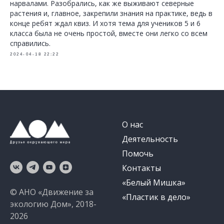
нарвалами. Разобрались, как же выживают северные
растения и, главное, закрепили знания на практике, ведь в
конце ребят ждал квиз. И хотя тема для учеников 5 и 6
класса была не очень простой, вместе они легко со всем
справились.
2024-04-18 22:22
О нас
Деятельность
Помочь
Контакты
«Белый Мишка»
© АНО «Движение за
«Пластик в дело»
экологию Дом», 2018-
2026