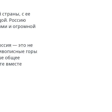
 страны, с ее
дой. Россию
ями и огромной
оссия — это не
 живописные горы
ше общее
те вместе