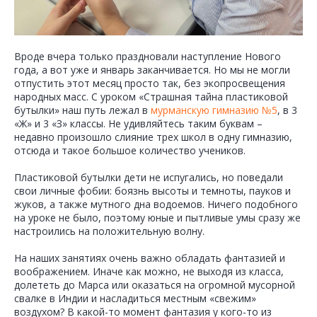
Вроде вчера только праздновали наступление Нового
года, а вот уже и январь заканчивается. Но мы не могли
отпустить этот месяц просто так, без экопросвещения
народных масс. С уроком «Страшная тайна пластиковой
бутылки» наш путь лежал в
мурманскую гимназию №5
, в 3
«Ж» и 3 «З» классы. Не удивляйтесь таким буквам –
недавно произошло слияние трех школ в одну гимназию,
отсюда и такое большое количество учеников.
Пластиковой бутылки дети не испугались, но поведали
свои личные фобии: боязнь высоты и темноты, пауков и
жуков, а также мутного дна водоемов. Ничего подобного
на уроке не было, поэтому юные и пытливые умы сразу же
настроились на положительную волну.
На наших занятиях очень важно обладать фантазией и
воображением. Иначе как можно, не выходя из класса,
долететь до Марса или оказаться на огромной мусорной
свалке в Индии и насладиться местным «свежим»
воздухом? В какой-то момент фантазия у кого-то из