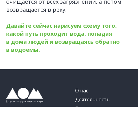
очищается от всех загрязнений, а потом
возвращается в реку.
Давайте сейчас нарисуем схему того,
какой путь проходит вода, попадая
в дома людей и возвращаясь обратно
в водоемы.
О нас
Деятельность
Помочь
Контакты
«Белый Мишка»
© АНО «Движение за
«Пластик в дело»