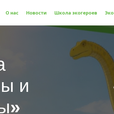
О нас
Новости
Школа экогероев
Эко
а
ы и
мы
»