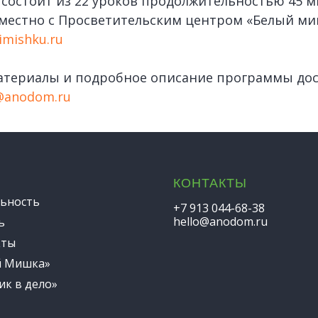
состоит из 22 уроков продолжительностью 45 
местно с Просветительским центром «Белый ми
imishku.ru
атериалы и подробное описание программы до
@anodom.ru
КОНТАКТЫ
ьность
+7 913 044-68-38
hello@anodom.ru
ь
кты
й Мишка»
ик в дело»