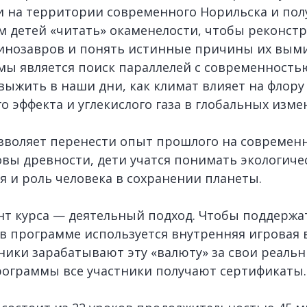
 на территории современного Норильска и пол
 детей «читать» окаменелости, чтобы реконст
динозавров и понять истинные причины их вым
ы является поиск параллелей с современностью
ыжить в наши дни, как климат влияет на флору 
о эффекта и углекислого газа в глобальных изме
зволяет перенести опыт прошлого на современн
вы древности, дети учатся понимать экологич
я и роль человека в сохранении планеты.
т курса — деятельный подход. Чтобы поддержа
 в программе используется внутренняя игровая
еники зарабатывают эту «валюту» за свои реаль
ограммы все участники получают сертификаты.