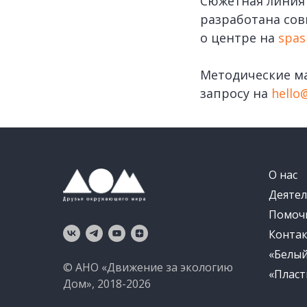
Сюжетная линия 
разработана сов
о центре на
spas
Методические м
запросу на
hello
О нас
Деятел
Помоч
Конта
«Белы
© АНО «Движение за экологию
«Пласт
Дом», 2018-2026