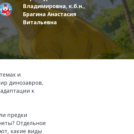
Владимировна, к.б.н.,
Брагина Анастасия
Витальевна
темах и
мир динозавров,
 адаптации к
ли предки
неты? Отдельное
ют, какие виды