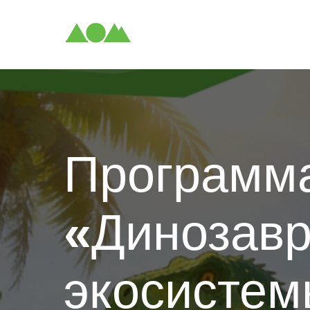
Программ
«
Динозавр
экосисте