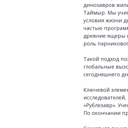
динозавров жили
Таймыр. Мы учим
условия жизни 
частью программ
древние ящеры в
роль парниковог
Такой подход по
глобальные вызо
сегодняшнего дн
Ключевой элемен
исследователей,
«Рублезавр». Уч
По окончании пр