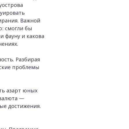
уострова
руировать
ирания. Важной
: смогли бы
и фауну и какова
нениях.
ость. Разбирая
еские проблемы
ть азарт юных
 валюта —
ные достижения.