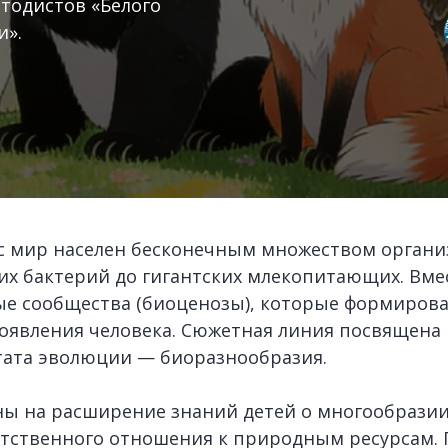
тодистов «Белого
и».
 мир населен бесконечным множеством органи
х бактерий до гигантских млекопитающих. Вме
ые сообщества (биоценозы), которые формиров
 появления человека. Сюжетная линия посвящена
тата эволюции — биоразнообразия.
ы на расширение знаний детей о многообразии
етственного отношения к природным ресурсам.