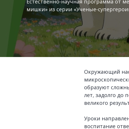
Естественно-научная программа от ме
мишки» из серии «Ученые-супергерои
Окружающий нас
микроскопически
образуют сложн
лет, задолго до
великого резуль
Уроки направлен
воспитание отв