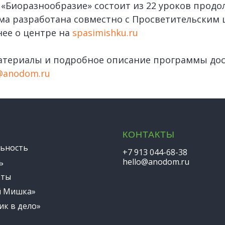
«Биоразнообразие» состоит из 22 уроков прод
ма разработана совместно с Просветительским
ее о центре на
spasimishku.ru
атериалы и подробное описание программы до
@anodom.ru
КОНТАКТЫ
ьность
+7 913 044-68-38
hello@anodom.ru
ь
кты
й Мишка»
ик в дело»