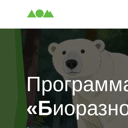
Программ
«Б
иоразн