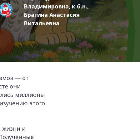
Владимировна, к.б.н.,
Брагина Анастасия
Витальевна
змов — от
сте они
ались миллионы
 изучению этого
 жизни и
 Полученные