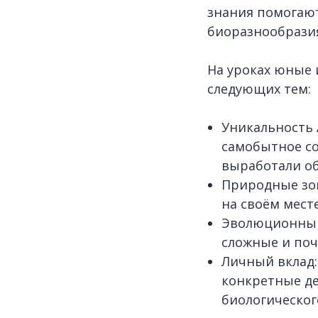
знания помогают
биоразнообрази
На уроках юные 
следующих тем:
Уникальность 
самобытное со
выработали об
Природные зон
на своём мест
Эволюционный 
сложные и поч
Личный вклад:
конкретные де
биологическог