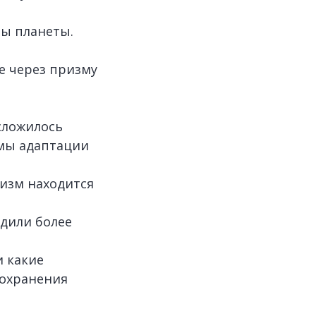
о
ы планеты.
е через призму
сложилось
змы адаптации
изм находится
дили более
и какие
сохранения