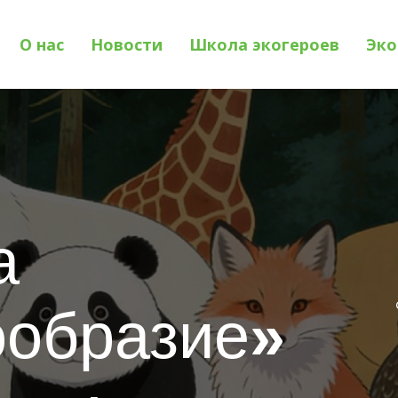
О нас
Новости
Школа экогероев
Эко
а
ообразие
»